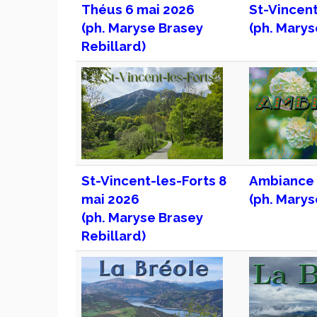
Théus 6 mai 2026
St-Vincent
(ph. Maryse Brasey
(ph. Marys
Rebillard)
St-Vincent-les-Forts 8
Ambiance 
mai 2026
(ph. Marys
(ph. Maryse Brasey
Rebillard)