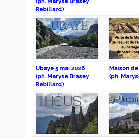
(ph. Maryse Brasey
Rebillard)
Ubaye 5 mai 2026
Maison de 
(ph. Maryse Brasey
(ph. Marys
Rebillard)