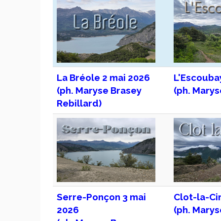
La Bréole 2 mai 2026
L'Escouba
(ph. Maryse Brasey
(ph. Marys
Rebillard)
Serre-Ponçon 3 mai
Clot-la-C
2026
(ph. Marys