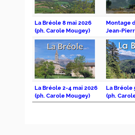
La Bréole 8 mai 2026
Montage de
(ph. Carole Mougey)
Jean-Pierr
La Bréole 2-4 mai 2026
La Bréole 
(ph. Carole Mougey)
(ph. Caro