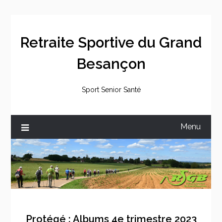
Skip
to
content
Retraite Sportive du Grand
Besançon
Sport Senior Santé
Menu
Protégé : Albums 4e trimestre 2023